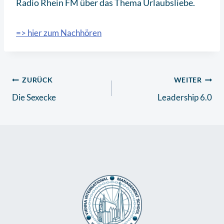
Radio Rhein FM über das Thema Urlaubsliebe.
=> hier zum Nachhören
Beitragsnavigation
ZURÜCK
WEITER
Die Sexecke
Leadership 6.0